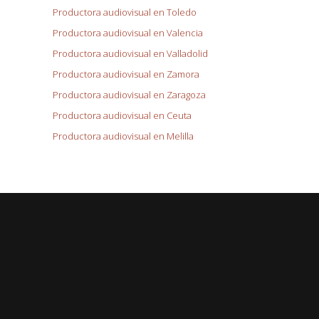
Productora audiovisual en Toledo
Productora audiovisual en Valencia
Productora audiovisual en Valladolid
Productora audiovisual en Zamora
Productora audiovisual en Zaragoza
Productora audiovisual en Ceuta
Productora audiovisual en Melilla