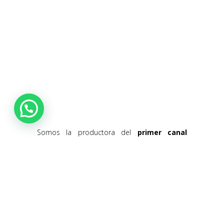
Somos la productora del
primer canal
temático de surf en España
:
Surf
Channel
. En él ofrecemos una programación
ininterrumpida de programas relacionados
con los deportes de deslizamiento. Películas,
documentales, series, reportajes… podrás vivir
el
surf
desde dentro y sin moverte del sofá.
Si todavía no lo conoces, no te esperes más.