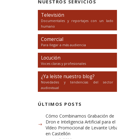
NUESTROS SERVICIOS
Televisión
Documentales y reportajes con un lado
humano
Comercial
Para llegar a más audiencia
Locución
Voces claras y profesionales
¿Ya leíste nuestro blog?
Novedades y tendencias del sector
audiovisual
ÚLTIMOS POSTS
Cómo Combinamos Grabación de
Dron e Inteligencia Artificial para el
Vídeo Promocional de Levante Urbana
en Castellón