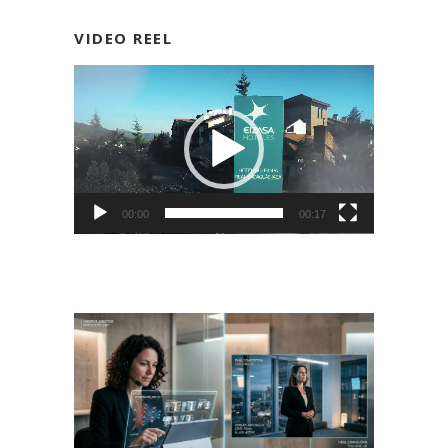
VIDEO REEL
Reproductor
de
vídeo
00:00
00:17