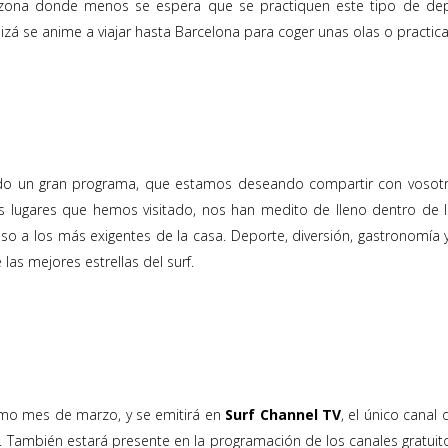
 zona donde menos se espera que se practiquen este tipo de depor
zá se anime a viajar hasta Barcelona para coger unas olas o practica
do un gran programa, que estamos deseando compartir con vosotro
 lugares que hemos visitado, nos han medito de lleno dentro de la
 a los más exigentes de la casa. Deporte, diversión, gastronomía y 
as mejores estrellas del surf.
ximo mes de marzo, y se emitirá en
Surf Channel TV
, el único canal
 También estará presente en la programación de los canales gratuit