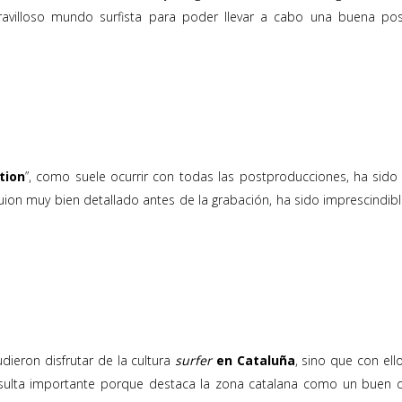
villoso mundo surfista para poder llevar a cabo una buena po
tion
”, como suele ocurrir con todas las postproducciones, ha sid
 guion muy bien detallado antes de la grabación, ha sido imprescindi
dieron disfrutar de la cultura
surfer
en Cataluña
, sino que con el
sulta importante porque destaca la zona catalana como un buen de