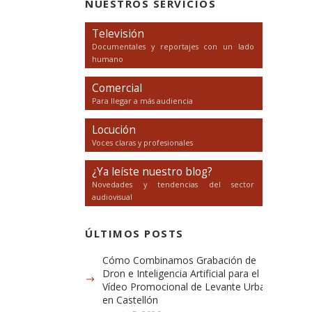
NUESTROS SERVICIOS
Televisión
Documentales y reportajes con un lado
humano
Comercial
Para llegar a más audiencia
Locución
Voces claras y profesionales
¿Ya leíste nuestro blog?
Novedades y tendencias del sector
audiovisual
ÚLTIMOS POSTS
Cómo Combinamos Grabación de
Dron e Inteligencia Artificial para el
Vídeo Promocional de Levante Urbana
en Castellón