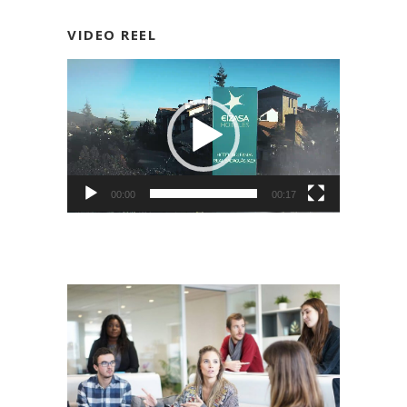
VIDEO REEL
Reproductor
de
vídeo
00:00
00:17