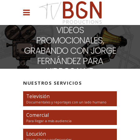
VIDEOS
PROMOCIONALES,
GRABANDO CON JORGE
FERNÁNDEZ PARA
HIDROSALUD
NUESTROS SERVICIOS
Televisión
Documentales y reportajes con un lado humano
Comercial
Para llegar a más audiencia
Locución
Voces claras y profesionales